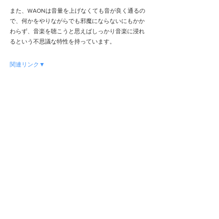
また、WAONは音量を上げなくても音が良く通るの
で、何かをやりながらでも邪魔にならないにもかか
わらず、音楽を聴こうと思えばしっかり音楽に浸れ
るという不思議な特性を持っています。
関連リンク▼
https://www.panio2014.com/
一覧へ戻る
HOME
取扱店
MHaudioとは
ギャラリー
プロダクツ
ブログ
お客様事例
お問い合わせ