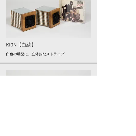
KION【白縞】
白色の釉薬に、立体的なストライプ
KION【黒土】
​黒茶色の土っぽい質感