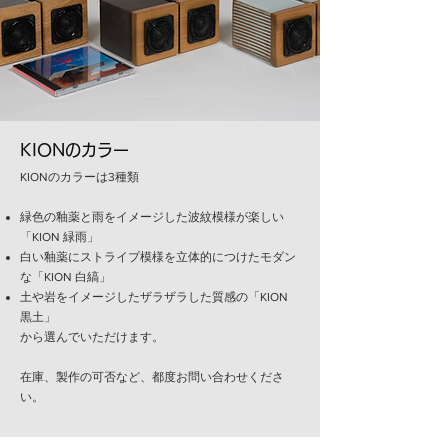
KIONのカラー
KIONのカラーは3種類
緑色の釉薬と雨をイメージした波紋模様が楽しい
「KION 緑雨」
白い釉薬にストライプ模様を立体的につけたモダン
な
「KION 白縞」
土や岩をイメージしたザラザラした質感の
「KION
黒土」
から選んでいただけます。
在庫、製作の可否など、都度お問い合わせくださ
い。