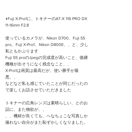
↑Fuji X-Pro1に、トキナーのAT-X 116 PRO DX 
11-16mm F2.8 
使っているカメラが、Nikon D700、Fuji S5 
pro、Fuji X-Pro1、Nikon D800E、、と、少し
私ともかぶります 
Fuji S5 proのJpegの完成度が高いこと、後継
機種が出そうになく残念なこと、、 
X-Pro1は画質は最高だが、使い勝手が最
悪、、 
などなど私も感じていたことが同じだったの
で楽しくお話させていただきました 
トキナーの広角レンズは素晴らしい、とのお
話に、また物欲が、、 
、、機材が良くても、へなちょこな写真しか
撮れない自分がまた恥ずかしくなりました。 