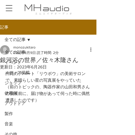
記事
全ての記事
monozukitaro
全ての記事
2012年8月9日
読了時間: 2分
銀河浴の世界／佐々木隆さん
イベント
更新日：
2023年6月26日
メディア掲載
沖縄のデパート「リウボウ」の美術サロン
で、素晴らしい星の写真展をやっていた 
ショップ
（前のトピックの、陶器作家の山田和男さん
使用例
の個展前に、届け物があって伺った時に偶然
遭遇したのです） 
アウトドア
製作
音楽
その他