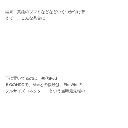
結果、真鍮のツマミなどなどいくつか付け替
えて、、こんな具合に 
下に置いてるのは、初代iPod 
５GのHDDで、Macとの接続は、FireWireの
フルサイズコネクタ、、という当時最先端の
モノでした 
操作のUIや形状など、基本的なコンセプトは
変わっていない、というのがスゴイです。 
いろいろ教えていただき感謝です。 