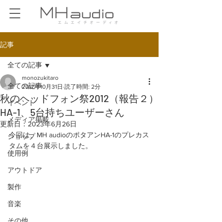
記事
全ての記事
monozukitaro
全ての記事
2012年10月31日
読了時間: 2分
秋のヘッドフォン祭2012（報告２）
イベント
HA-1、5台持ちユーザーさん
メディア掲載
更新日：
2023年6月26日
今回は、MH audioのポタアンHA-1のプレカス
ショップ
タムを４台展示しました。 
使用例
アウトドア
製作
音楽
その他