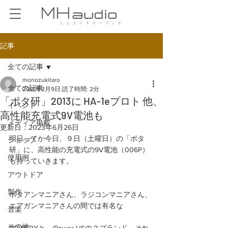
記事
全ての記事
monozukitaro
全ての記事
2013年2月9日
読了時間: 2分
「ポタ研」2013に HA-1eプロト 他、
イベント
高性能充電式9V電池も
メディア掲載
更新日：
2023年6月26日
明日ってか今日、９日（土曜日）の「ポタ
ショップ
研」に、高性能の充電式の9V電池（006P）
使用例
も持っていきます。
アウトドア
製作
ポタアンマニアさん、ラジコンマニアさん、
エアガンマニアさんの間では有名な
音楽
その他