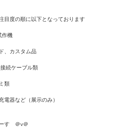
注目度の順に以下となっております
試作機
ード、カスタム品
、接続ケーブル類
ミ類
池、充電器など（展示のみ）
ーす　＠v＠