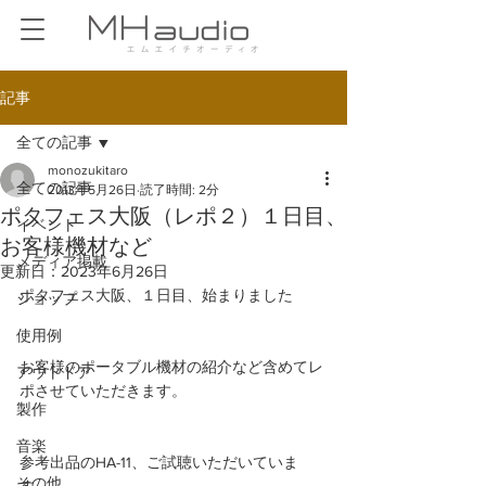
記事
全ての記事
monozukitaro
全ての記事
2013年5月26日
読了時間: 2分
ポタフェス大阪（レポ２）１日目、
イベント
お客様機材など
メディア掲載
更新日：
2023年6月26日
ポタフェス大阪、１日目、始まりました
ショップ
使用例
お客様のポータブル機材の紹介など含めてレ
アウトドア
ポさせていただきます。
製作
音楽
参考出品のHA-11、ご試聴いただいていま
その他