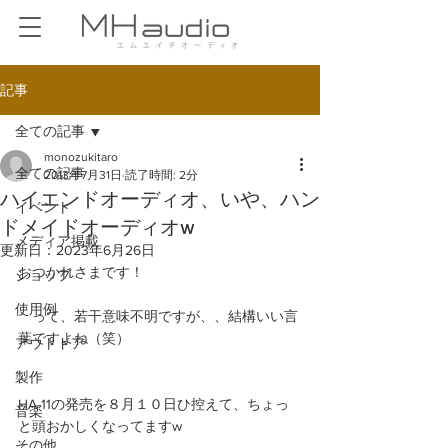
記事
全ての記事
monozukitaro
全ての記事
2013年7月31日
読了時間: 2分
ハイエンドオーディオ、いや、ハン
イベント
ドメイドオーディオw
メディア掲載
更新日：
2023年6月26日
おつかれさまです！
ショップ
使用例
　って、若干意味不明ですが、、結構いい言
葉ですよね（笑）
アウトドア
製作
HA-11の発売を８月１０日ひ控えて、ちょっ
音楽
と頭おかしくなってますw
その他