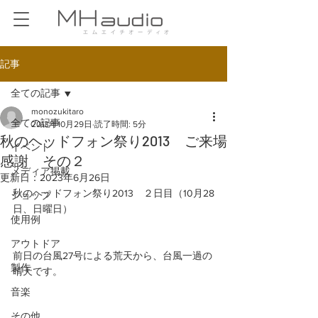
記事
全ての記事
monozukitaro
全ての記事
2013年10月29日
読了時間: 5分
秋のヘッドフォン祭り2013 ご来場
イベント
感謝 その２
メディア掲載
更新日：
2023年6月26日
秋のヘッドフォン祭り2013　２日目（10月28
ショップ
日、日曜日）
使用例
アウトドア
前日の台風27号による荒天から、台風一過の
製作
晴天です。 
音楽
その他