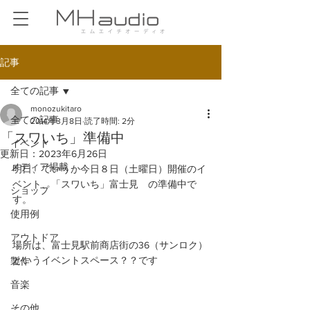
記事
全ての記事
monozukitaro
全ての記事
2014年3月8日
読了時間: 2分
「スワいち」準備中
イベント
更新日：
2023年6月26日
メディア掲載
明日、ていうか今日８日（土曜日）開催のイ
ベント、「スワいち」富士見　の準備中で
ショップ
す。
使用例
アウトドア
場所は、富士見駅前商店街の36（サンロク）
というイベントスペース？？です 
製作
音楽
その他