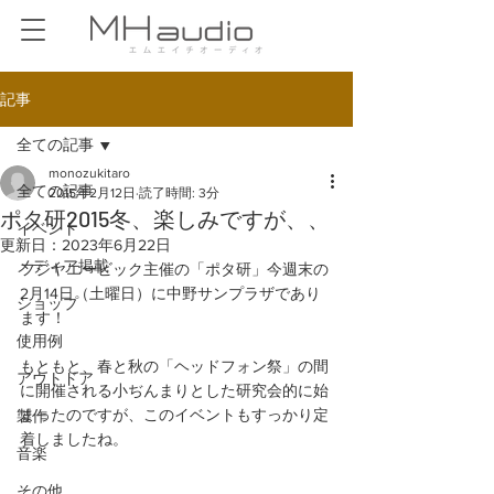
記事
全ての記事
monozukitaro
全ての記事
2015年2月12日
読了時間: 3分
ポタ研2015冬、楽しみですが、、
イベント
更新日：
2023年6月22日
メディア掲載
フジヤエービック主催の「ポタ研」今週末の
2月14日（土曜日）に中野サンプラザであり
ショップ
ます！
使用例
もともと、春と秋の「ヘッドフォン祭」の間
アウトドア
に開催される小ぢんまりとした研究会的に始
まったのですが、このイベントもすっかり定
製作
着しましたね。
音楽
その他