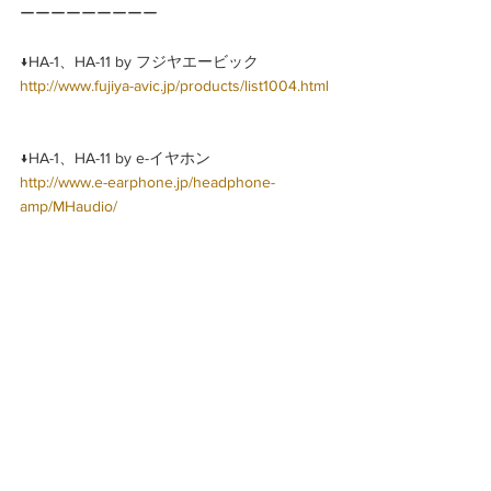
ーーーーーーーーー
↓HA-1、HA-11 by フジヤエービック
http://www.fujiya-avic.jp/products/list1004.html
↓HA-1、HA-11 by e-イヤホン
http://www.e-earphone.jp/headphone-
amp/MHaudio/
↓HA-1、HA-11 by ツタヤ六本木ヒルズ
http://mh-audio.cocolog-
nifty.com/blog/2015/01/tsutaya-tokyo-r.html
↓HA-1、HA-11 by アコースティックフィール
ド
http://acousticfield.shop-pro.jp/?
mode=cate&cbid=1471992&csid=0&sort=n