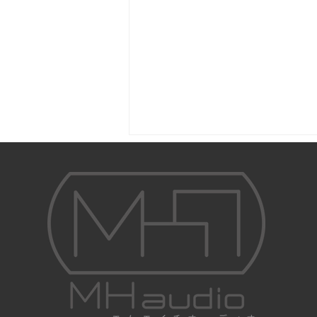
つづき「秋のヘッドフォン祭
2017」レポート/MHaudio（そ
の２）