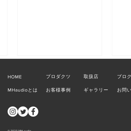
プロダクツ
取扱店
ブロ
HOME
MHaudioとは
お客様事例
ギャラリー
お問
「秋のヘッドフォン祭2017」
「秋
レポート/MHaudio（その１）
明日
ます
© 2023 MH-audio