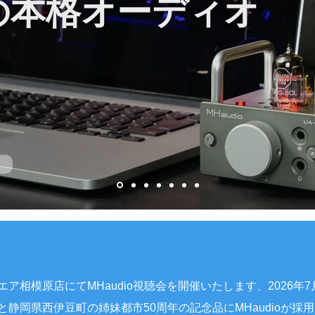
の本格オーディオ
ア相模原店にてMHaudio視聴会を開催いたします、2026年
と静岡県西伊豆町の姉妹都市50周年の記念品にMHaudioが採