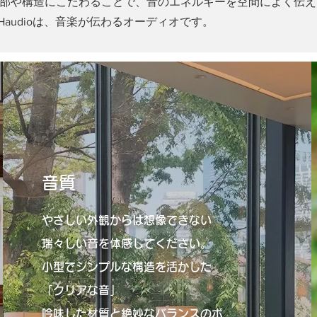
部や構造にこだわることで、音のエネルギーを空間によく伝え
audioは、音楽が伝わるオーディオです。
音質
やさしい外観からは想像できない
瑞々しい音を体感してください。
小型でシンプルな構造を活かした
「クリアな音」
吟味した材質と絶妙なバランスのボ