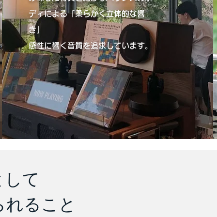
ディによる
「柔らかく立体的な響
き」
感性に響く音質を追求しています。
として
られること