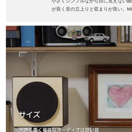
小さくシンプルながら目に見えない細
が良く音の立上りと収まりが良い。MH
​サイズ
大きく重く複雑なオーディオは良い音