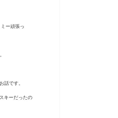
トミー頑張っ
。
お話です。
イスキーだったの