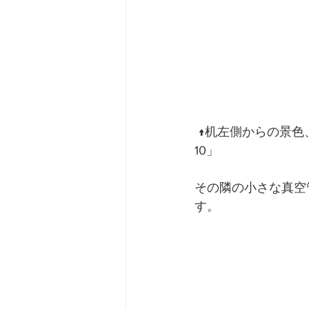
 ↑机左側からの景色、ラジオは、左上にのってるやつ、オリンパスのラジオサーバー「VJ-
10」
その隣の小さな真空管
す。