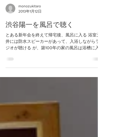
monozukitaro
2013年1月12日
渋谷陽一を風呂で聴く
とある新年会を終えて帰宅後、風呂に入る 浴室天
井には防水スピーカーがあって、入浴しながらラ
ジオが聴ける が、築100年の家の風呂は浴槽に入
らない限り露天風呂並みの寒さ そんな中で風呂に
浸かって聴くラジオは悦楽の時間。 今日はNHK-
FMに周波数を合わせる...