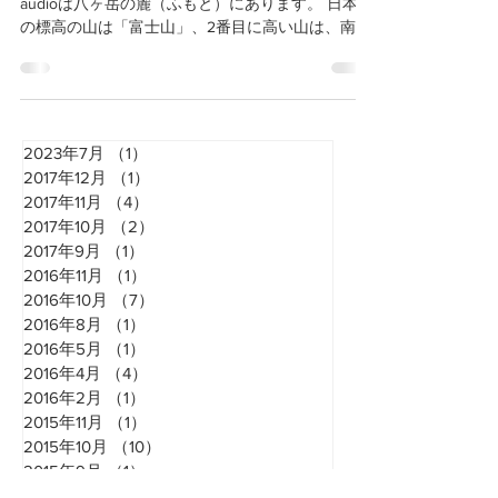
8月11日は、新しい祝日「山の日」でしたね！ MH
audioは八ヶ岳の麓（ふもと）にあります。 日本一
の標高の山は「富士山」、2番目に高い山は、南ア
ルプスの「北岳」、我が八ヶ岳は33番目「赤岳」
だそうです。 ↓写真は長野県富士見町のそこらへん
の道から見た「八ヶ岳」...
2023年7月
（1）
1件の記事
2017年12月
（1）
1件の記事
2017年11月
（4）
4件の記事
2017年10月
（2）
2件の記事
2017年9月
（1）
1件の記事
2016年11月
（1）
1件の記事
2016年10月
（7）
7件の記事
2016年8月
（1）
1件の記事
2016年5月
（1）
1件の記事
2016年4月
（4）
4件の記事
2016年2月
（1）
1件の記事
2015年11月
（1）
1件の記事
2015年10月
（10）
10件の記事
2015年9月
（1）
1件の記事